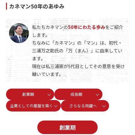
カネマン50年のあゆみ
私たちカネマンの
50年にわたる歩み
をご紹介
します。
ちなみに「カネマン」の「マン」は、初代・
三浦万之助氏の「万（まん）」に由来してい
ます。
現在は私三浦崇が5代目としてその意思を受け
継いでいます。
創業期
成長期
企業としての基盤を築く
さらなる飛躍へ
創業期