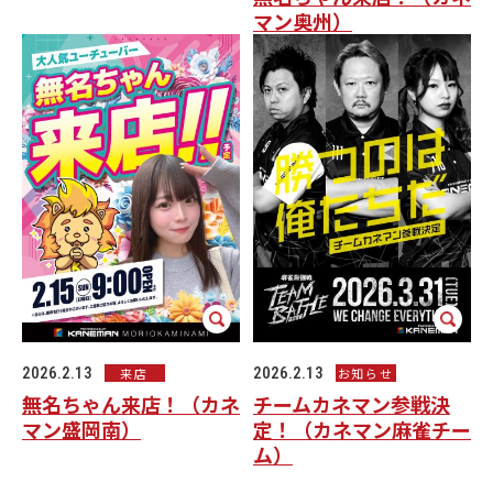
マン奥州）
2026.2.13
2026.2.13
来店
お知らせ
無名ちゃん来店！（カネ
チームカネマン参戦決
マン盛岡南）
定！（カネマン麻雀チー
ム）