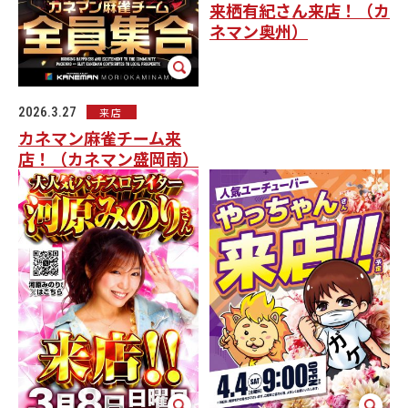
来栖有紀さん来店！（カ
ネマン奥州）
2026.3.27
来店
カネマン麻雀チーム来
店！（カネマン盛岡南）