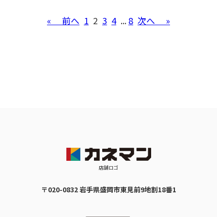
« 前へ
1
2
3
4
...
8
次へ »
店舗ロゴ
〒020-0832 岩手県盛岡市東見前9地割18番1