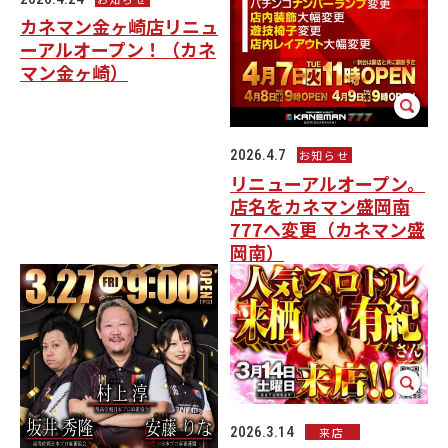
カネマン金ヶ崎店リニュ
ーアルオープン！（カネ
マン金ヶ崎）
2026.4.7
お知らせ
リニューアルオープン。
店名をカネマン盛岡南
777へ変更（カネマン盛
岡南）
2026.3.14
来店