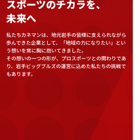
スポーツのチカラを、
でいただける新しい取り組みとして、「プロ麻雀チー
ム」を結成することになりました。
未来へ
麻雀は頭脳を駆使する奥深いゲームであり、近年はプ
ロリーグや配信を通じて、幅広い世代から注目を集め
私たちカネマンは、地元岩手の皆様に支えられながら
ています。
歩んできた企業として、「地域の力になりたい」とい
初戦は、MリーグのEX風林火山が主催するIKUSA団体戦
う想いを常に胸に抱いてきました。
に出場いたします。
その想いの一つの形が、プロスポーツとの関わりであ
ぜひ皆さまと一緒に、この新しい挑戦を盛り上げてい
り、岩手ビッグブルズの運営に込めた私たちの挑戦で
ければと思っております。
もあります。
続報にご期待ください！